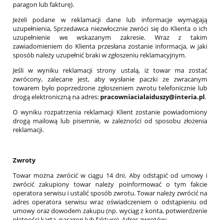
paragon lub fakturę).
Jeżeli podane w reklamacji dane lub informacje wymagają
uzupełnienia, Sprzedawca niezwłocznie zwróci się do Klienta o ich
uzupełnienie we wskazanym zakresie. Wraz z takim
zawiadomieniem do Klienta przesłana zostanie informacja, w jaki
sposób należy uzupełnić braki w zgłoszeniu reklamacyjnym.
Jeśli w wyniku reklamacji strony ustalą, iż towar ma zostać
zwrócony, zalecane jest, aby wysłanie paczki ze zwracanym
towarem było poprzedzone zgłoszeniem zwrotu telefonicznie lub
drogą elektroniczną na adres:
pracowniacialaiduszy@interia.pl
.
O wyniku rozpatrzenia reklamacji Klient zostanie powiadomiony
drogą mailową lub pisemnie, w zależności od sposobu złożenia
reklamacji.
Zwroty
Towar można zwrócić w ciągu 14 dni. Aby odstąpić od umowy i
zwrócić zakupiony towar należy poinformować o tym fakcie
operatora serwisu i ustalić sposób zwrotu. Towar należy zwrócić na
adres operatora serwisu wraz oświadczeniem o odstąpieniu od
umowy oraz dowodem zakupu (np. wyciąg z konta, potwierdzenie
płatności kartą, paragon lub fakturę). Adres zwrotów: