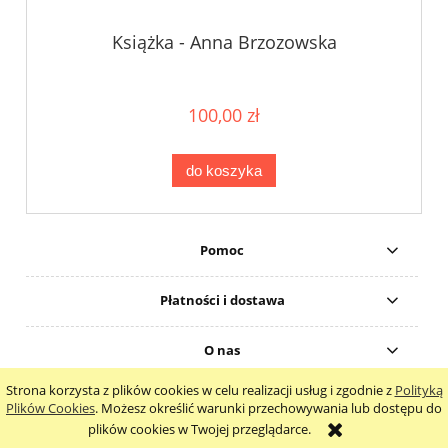
Książka - Anna Brzozowska
100,00 zł
do koszyka
Pomoc
Płatności i dostawa
O nas
Strona korzysta z plików cookies w celu realizacji usług i zgodnie z
Polityką
pokaż pełną wersję strony
Plików Cookies
. Możesz określić warunki przechowywania lub dostępu do
plików cookies w Twojej przeglądarce.
Sklep internetowy Shoper.pl